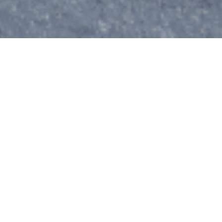
rezalit –
porțiune de zid ieșită din linia fațadei
pentru a prezenta o anumită structură a planului
clădirii, o anumită compoziție.
mașicul – deschidere sau fereastră îngustă, de obicei
situată în zidurile cetăților sau fortificațiilor, prin care
se putea trage cu arme de foc sau cu arcuri, pentru
apărare.
ambrazură – fereastră îngustă cu deschidere mică,
caracteristică arhitecturii militare medievale
Clădirea de pe str. Alexei Mateevici, 119, o fostă vilă
urbană edificată în 1920, face parte din categoria