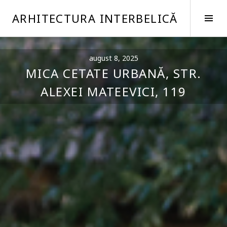
Sări
ARHITECTURA INTERBELICĂ
la
Com
conţinut
bar
lat
august 8, 2025
MICA CETATE URBANĂ, STR.
ALEXEI MATEEVICI, 119